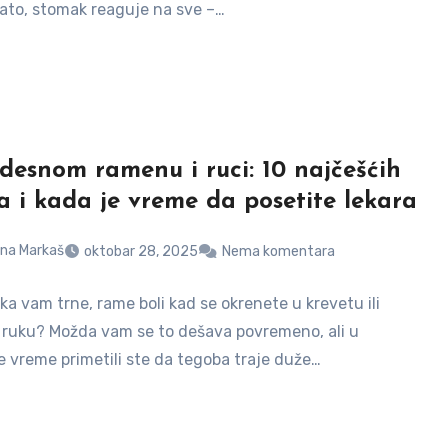
ato, stomak reaguje na sve –…
 desnom ramenu i ruci: 10 najčešćih
a i kada je vreme da posetite lekara
na Markaš
oktobar 28, 2025
Nema komentara
a vam trne, rame boli kad se okrenete u krevetu ili
 ruku? Možda vam se to dešava povremeno, ali u
e vreme primetili ste da tegoba traje duže…