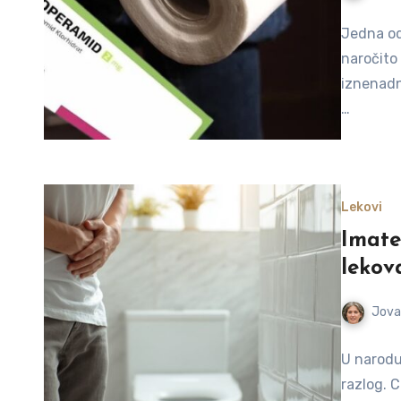
Jedna od
naročito 
iznenadna
…
Lekovi
Imate
lekov
Jova
U narodu
razlog. C