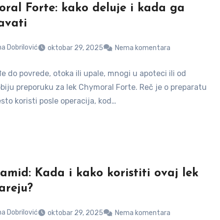
ral Forte: kako deluje i kada ga
avati
a Dobrilović
oktobar 29, 2025
Nema komentara
 do povrede, otoka ili upale, mnogi u apoteci ili od
obiju preporuku za lek Chymoral Forte. Reč je o preparatu
esto koristi posle operacija, kod…
amid: Kada i kako koristiti ovaj lek
areju?
a Dobrilović
oktobar 29, 2025
Nema komentara