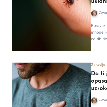
ukloni
Jova
Boravak u
mnoge kor
od tih ri
Zdravlje
Da li
opasa
uzrok
Jova