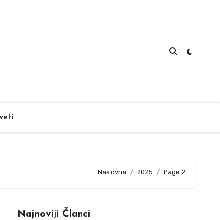
veti
Naslovna
2025
Page 2
Najnoviji Članci