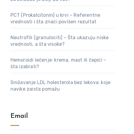
PCT (Prokalcitonin) u krvi – Referentne
vrednosti i šta znači povišen rezultat
Neutrofili (granulociti) – Šta ukazuju niske
vrednosti, a šta visoke?
Hemoroidi lečenje: krema, mast ili čepići –
šta izabrati?
Snižavanje LDL holesterola bez lekova: koje
navike zaista pomažu
Email