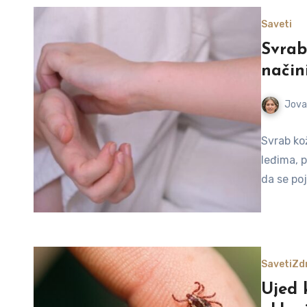
Saveti
Svrab 
način
Jova
Svrab kož
leđima, 
da se poj
Saveti
Zdr
Ujed 