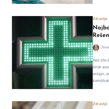
Zdravlje
Najbo
Rešen
Jova
Ako ste 
širok as
onlajn, o
komšiluk
Zdravlje