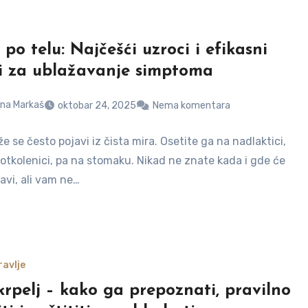
po telu: Najčešći uzroci i efikasni
i za ublažavanje simptoma
na Markaš
oktobar 24, 2025
Nema komentara
e se često pojavi iz čista mira. Osetite ga na nadlaktici,
potkolenici, pa na stomaku. Nikad ne znate kada i gde će
avi, ali vam ne…
avlje
krpelj – kako ga prepoznati, pravilno