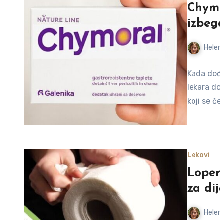
Chymo
izbeg
Helen
Kada dođe
lekara d
koji se č
Lekovi
Loper
za dij
Helen