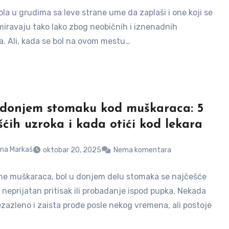
la u grudima sa leve strane ume da zaplaši i one koji se
iravaju tako lako zbog neobičnih i iznenadnih
. Ali, kada se bol na ovom mestu…
 donjem stomaku kod muškaraca: 5
šćih uzroka i kada otići kod lekara
na Markaš
oktobar 20, 2025
Nema komentara
ne muškaraca, bol u donjem delu stomaka se najčešće
 neprijatan pritisak ili probadanje ispod pupka. Nekada
ezazleno i zaista prođe posle nekog vremena, ali postoje