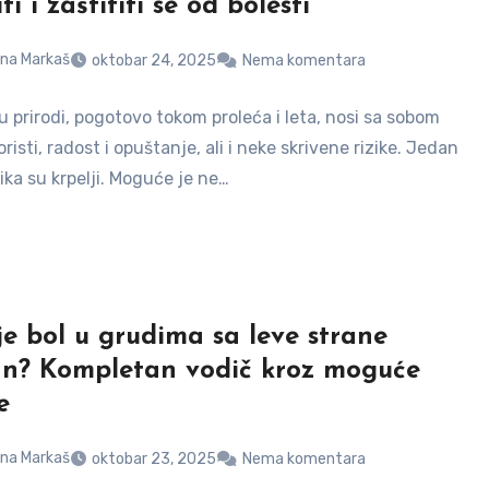
ti i zaštititi se od bolesti
na Markaš
oktobar 24, 2025
Nema komentara
 prirodi, pogotovo tokom proleća i leta, nosi sa sobom
isti, radost i opuštanje, ali i neke skrivene rizike. Jedan
zika su krpelji. Moguće je ne…
 je bol u grudima sa leve strane
n? Kompletan vodič kroz moguće
e
na Markaš
oktobar 23, 2025
Nema komentara