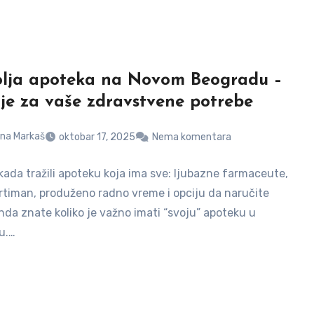
lja apoteka na Novom Beogradu –
je za vaše zdravstvene potrebe
na Markaš
oktobar 17, 2025
Nema komentara
ikada tražili apoteku koja ima sve: ljubazne farmaceute,
ortiman, produženo radno vreme i opciju da naručite
nda znate koliko je važno imati “svoju” apoteku u
u.…