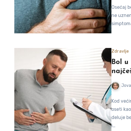
Osećaj bo
ne uznem
simptoma
Zdravlje
Bol u
najče
Jova
Kod veći
oseti kao
deluje b
i…