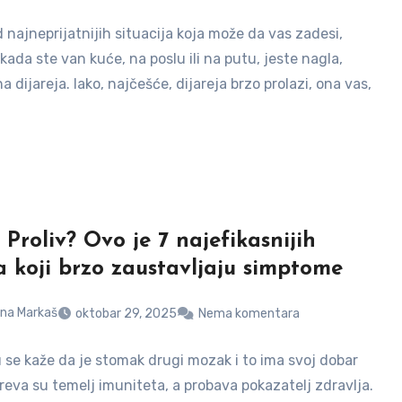
 najneprijatnijih situacija koja može da vas zadesi,
kada ste van kuće, na poslu ili na putu, jeste nagla,
 dijareja. Iako, najčešće, dijareja brzo prolazi, ona vas,
 Proliv? Ovo je 7 najefikasnijih
a koji brzo zaustavljaju simptome
na Markaš
oktobar 29, 2025
Nema komentara
 se kaže da je stomak drugi mozak i to ima svoj dobar
reva su temelj imuniteta, a probava pokazatelj zdravlja.