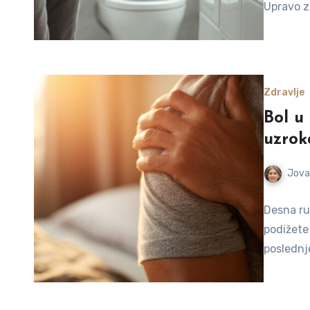
Upravo z
Zdravlje
Bol u
uzrok
Jova
Desna ruk
podižete
poslednj