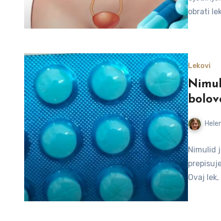
obrati l
Lekovi
Nimul
bolov
Helen
Nimulid j
prepisuje
Ovaj lek,