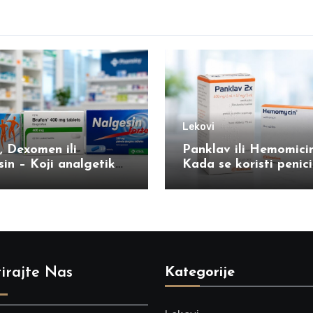
Lekovi
, Dexomen ili
Panklav ili Hemomici
in – Koji analgetik
Kada se koristi penicil
e deluje protiv
kada azitromicin?
a?
irajte Nas
Kategorije