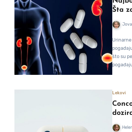
Najbo
Šta z
Jova
Urinarne 
pogađaju
što su p
pogađaju 
Lekovi
Conco
dozira
Helen