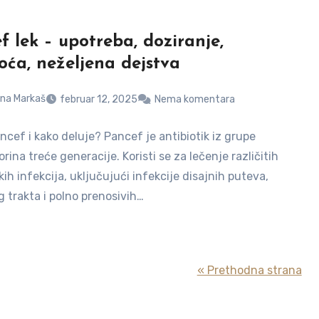
f lek – upotreba, doziranje,
oća, neželjena dejstva
na Markaš
februar 12, 2025
Nema komentara
ncef i kako deluje? Pancef je antibiotik iz grupe
rina treće generacije. Koristi se za lečenje različitih
kih infekcija, uključujući infekcije disajnih puteva,
g trakta i polno prenosivih…
« Prethodna strana