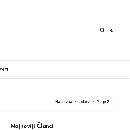
veti
Naslovna
Lekovi
Page 3
Najnoviji Članci