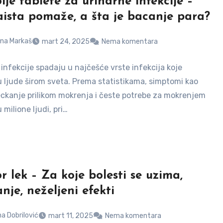
lje tablete za urinarne infekcije –
aista pomaže, a šta je bacanje para?
na Markaš
mart 24, 2025
Nema komentara
infekcije spadaju u najčešće vrste infekcija koje
 ljude širom sveta. Prema statistikama, simptomi kao
eckanje prilikom mokrenja i česte potrebe za mokrenjem
milione ljudi, pri…
r lek – Za koje bolesti se uzima,
nje, neželjeni efekti
a Dobrilović
mart 11, 2025
Nema komentara