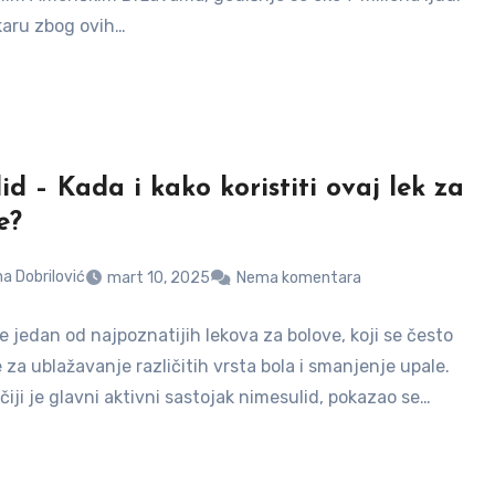
ekaru zbog ovih…
id – Kada i kako koristiti ovaj lek za
e?
a Dobrilović
mart 10, 2025
Nema komentara
e jedan od najpoznatijih lekova za bolove, koji se često
 za ublažavanje različitih vrsta bola i smanjenje upale.
 čiji je glavni aktivni sastojak nimesulid, pokazao se…