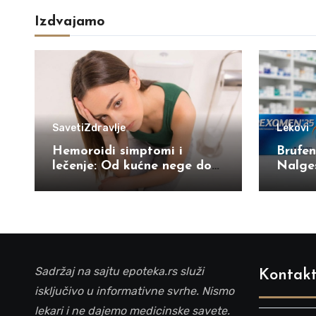
Izdvajamo
Saveti
Zdravlje
Lekovi
Hemoroidi simptomi i
Brufen
lečenje: Od kućne nege do
Nalges
saveta u apoteci
najbrž
bolov
Sadržaj na sajtu epoteka.rs služi
Kontakt
isključivo u informativne svrhe. Nismo
lekari i ne dajemo medicinske savete.