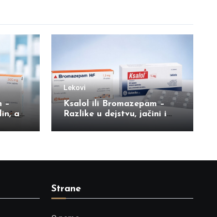
Lekovi
n –
Ksalol ili Bromazepam –
in, a
Razlike u dejstvu, jačini i
rizicima zavisnosti
Strane