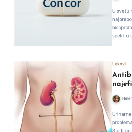
U svetu 
najprepo
bisoprolo
spektru 
Lekovi
Antibi
najefi
Helen
Urinarne
problema
Sjedinje