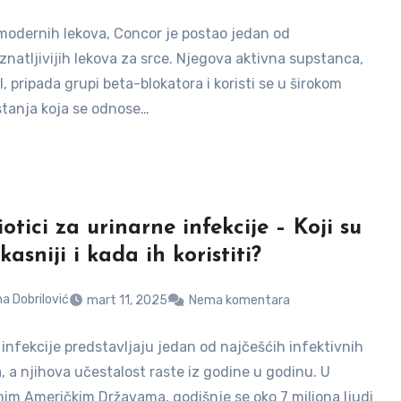
modernih lekova, Concor je postao jedan od
znatljivijih lekova za srce. Njegova aktivna supstanca,
l, pripada grupi beta-blokatora i koristi se u širokom
stanja koja se odnose…
otici za urinarne infekcije – Koji su
kasniji i kada ih koristiti?
a Dobrilović
mart 11, 2025
Nema komentara
 infekcije predstavljaju jedan od najčešćih infektivnih
, a njihova učestalost raste iz godine u godinu. U
nim Američkim Državama, godišnje se oko 7 miliona ljudi