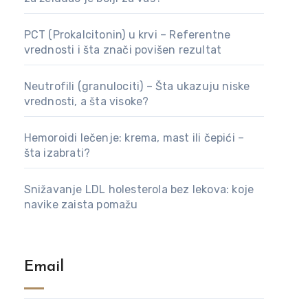
PCT (Prokalcitonin) u krvi – Referentne
vrednosti i šta znači povišen rezultat
Neutrofili (granulociti) – Šta ukazuju niske
vrednosti, a šta visoke?
Hemoroidi lečenje: krema, mast ili čepići –
šta izabrati?
Snižavanje LDL holesterola bez lekova: koje
navike zaista pomažu
Email