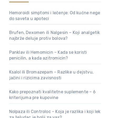
Hemoroidi simptomi i lečenje: Od kućne nege
do saveta u apoteci
Brufen, Dexomen ili Nalgesin – Koji analgetik
najbrže deluje protiv bolova?
Panklav ili Hemomicin – Kada se koristi
penicilin, a kada azitromicin?
Ksalol ili Bromazepam – Razlike u dejstvu,
jačini i rizicima zavisnosti
Kako prepoznati kvalitetne suplemente – 6
kriterijuma pre kupovine
Nolpaza ili Controloc – Koja je razlika i koji lek
za želudac je bolji za vas?