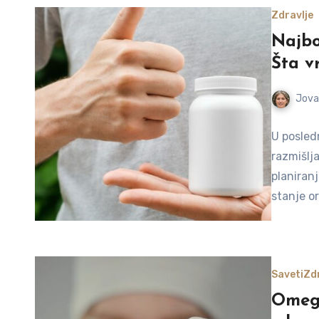
Zdravlje
Najbo
Šta v
Jova
U posled
razmišlja
planiranj
stanje o
Saveti
Zdr
Omega