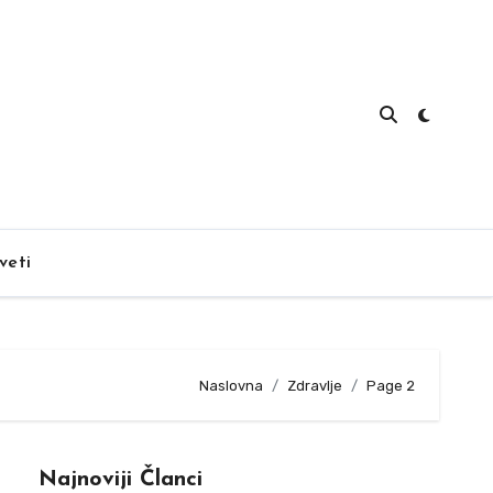
veti
Naslovna
Zdravlje
Page 2
Najnoviji Članci