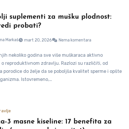
lji suplementi za mušku plodnost:
redi probati?
na Markaš
mart 20, 2026
Nema komentara
njih nekoliko godina sve više muškaraca aktivno
 o reproduktivnom zdravlju. Razlozi su različiti, od
a porodice do želje da se poboljša kvalitet sperme i opšte
rganizma. Istovremeno,…
avlje
-3 masne kiseline: 17 benefita za