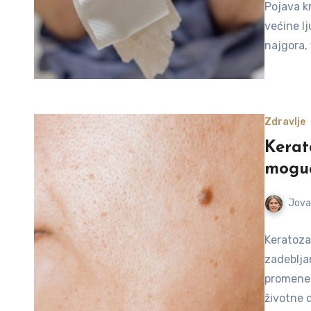
Pojava kr
većine l
najgora, 
Zdravlje
Kerato
moguć
Jova
Keratoza
zadeblja
promene 
životne 