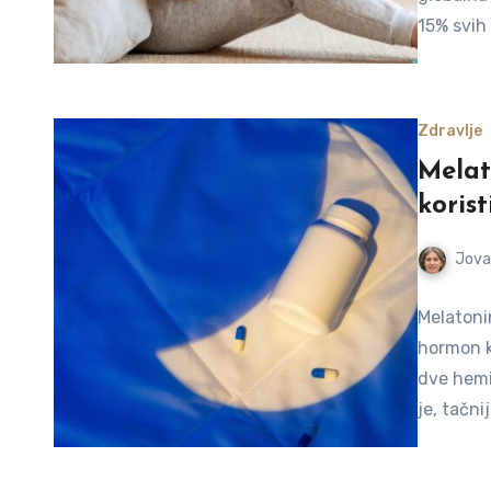
15% svih 
Zdravlje
Melat
korist
Jova
Melatoni
hormon k
dve hemi
je, tačni