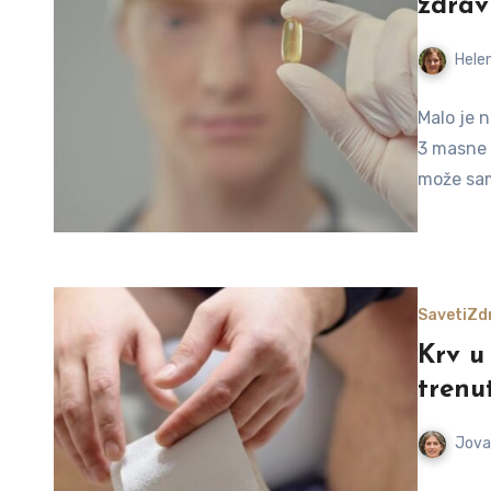
zdrav
Helen
Malo je 
3 masne k
može sam
Saveti
Zdr
Krv u 
trenu
Jova