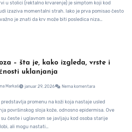
vi u stolici (rektalno krvarenje) je simptom koji kod
judi izaziva momentalni strah. Iako je prva pomisao često
važno je znati da krv može biti posledica niza…
za – šta je, kako izgleda, vrste i
nosti uklanjanja
na Markaš
januar 29, 2026
Nema komentara
 predstavlja promenu na koži koja nastaje usled
nja površinskog sloja kože, odnosno epidermisa. Ove
su česte i uglavnom se javljaju kod osoba starije
dobi, ali mogu nastati…