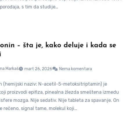
porođaja, s tim da studije…
onin – šta je, kako deluje i kada se
i
na Markaš
mart 26, 2026
Nema komentara
n (hemijski naziv: N-acetil-5-metoksitriptamin) je
oji proizvodi epifiza, pinealna žlezda smeštena između
sfere mozga. Nije sedativ. Nije tabletа za spavanje. On
je rečeno, signal tame, molekul koji…