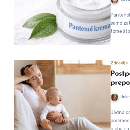
Pantenol 
samo zat
tome što
Zdravlje
Postp
prepo
Helen
Jedna od
poremeća
globalna