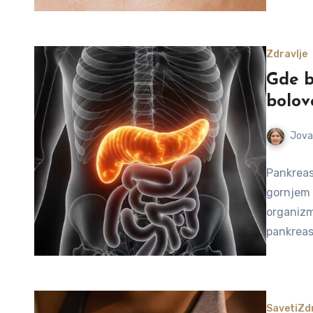
Zdravlje
Gde b
bolov
Jova
Pankreas
gornjem 
organizm
pankrea
Saveti
Zdr