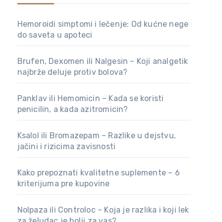
Hemoroidi simptomi i lečenje: Od kućne nege
do saveta u apoteci
Brufen, Dexomen ili Nalgesin – Koji analgetik
najbrže deluje protiv bolova?
Panklav ili Hemomicin – Kada se koristi
penicilin, a kada azitromicin?
Ksalol ili Bromazepam – Razlike u dejstvu,
jačini i rizicima zavisnosti
Kako prepoznati kvalitetne suplemente – 6
kriterijuma pre kupovine
Nolpaza ili Controloc – Koja je razlika i koji lek
za želudac je bolji za vas?