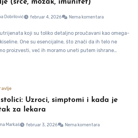
lje (srce, mozak, imunitet)
a Dobrilović
februar 4, 2026
Nema komentara
nutrijenata koji su toliko detaljno proučavani kao omega-
iseline. One su esencijalne, što znači da ih telo ne
o proizvesti, već ih moramo uneti putem ishrane…
avlje
stolici: Uzroci, simptomi i kada je
tak za lekara
na Markaš
februar 3, 2026
Nema komentara