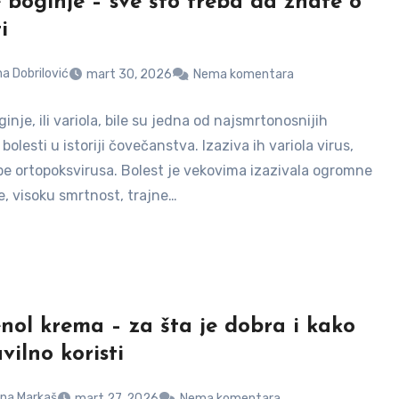
e boginje – sve što treba da znate o
i
a Dobrilović
mart 30, 2026
Nema komentara
ginje, ili variola, bile su jedna od najsmrtonosnijih
bolesti u istoriji čovečanstva. Izaziva ih variola virus,
pe ortopoksvirusa. Bolest je vekovima izazivala ogromne
e, visoku smrtnost, trajne…
nol krema – za šta je dobra i kako
vilno koristi
na Markaš
mart 27, 2026
Nema komentara