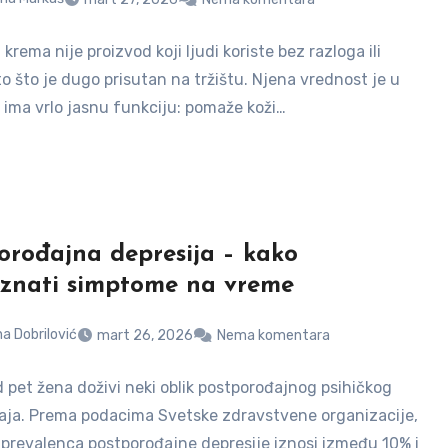
krema nije proizvod koji ljudi koriste bez razloga ili
o što je dugo prisutan na tržištu. Njena vrednost je u
 ima vrlo jasnu funkciju: pomaže koži…
orođajna depresija – kako
znati simptome na vreme
a Dobrilović
mart 26, 2026
Nema komentara
 pet žena doživi neki oblik postporođajnog psihičkog
ja. Prema podacima Svetske zdravstvene organizacije,
 prevalenca postporođajne depresije iznosi između 10% i