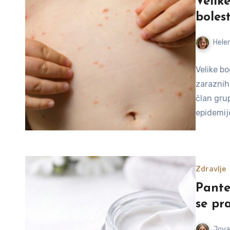
Velik
bolest
Helen
Velike bo
zaraznih 
član gru
epidemij
Zdravlje
Pante
se pra
Jova