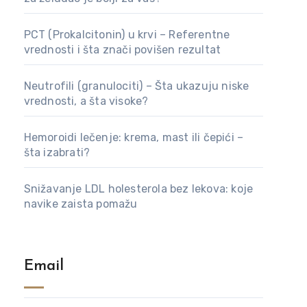
PCT (Prokalcitonin) u krvi – Referentne
vrednosti i šta znači povišen rezultat
Neutrofili (granulociti) – Šta ukazuju niske
vrednosti, a šta visoke?
Hemoroidi lečenje: krema, mast ili čepići –
šta izabrati?
Snižavanje LDL holesterola bez lekova: koje
navike zaista pomažu
Email