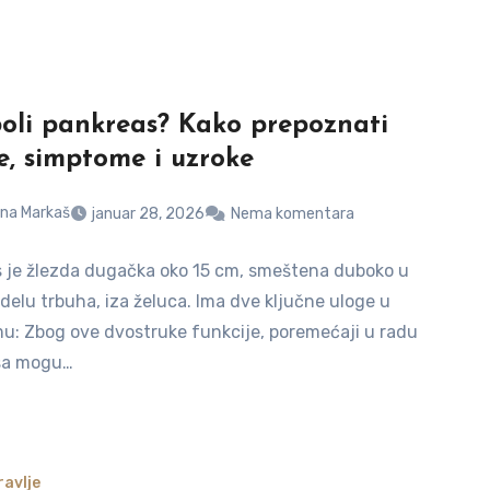
oli pankreas? Kako prepoznati
e, simptome i uzroke
na Markaš
januar 28, 2026
Nema komentara
 je žlezda dugačka oko 15 cm, smeštena duboko u
delu trbuha, iza želuca. Ima dve ključne uloge u
u: Zbog ove dvostruke funkcije, poremećaji u radu
sa mogu…
avlje