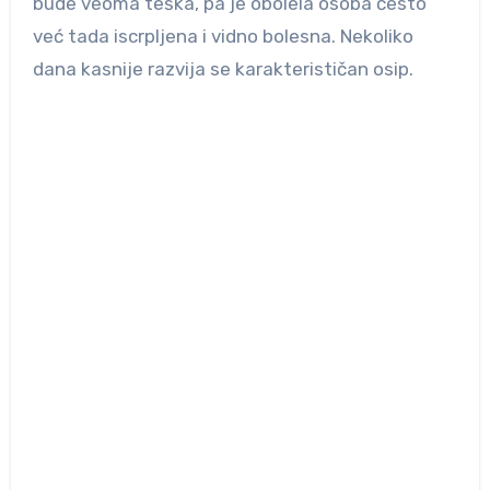
bude veoma teška, pa je obolela osoba često
već tada iscrpljena i vidno bolesna. Nekoliko
dana kasnije razvija se karakterističan osip.