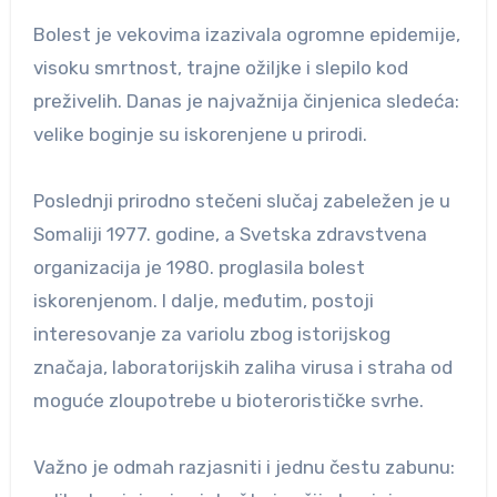
Bolest je vekovima izazivala ogromne epidemije,
visoku smrtnost, trajne ožiljke i slepilo kod
preživelih. Danas je najvažnija činjenica sledeća:
velike boginje su iskorenjene u prirodi.
Poslednji prirodno stečeni slučaj zabeležen je u
Somaliji 1977. godine, a Svetska zdravstvena
organizacija je 1980. proglasila bolest
iskorenjenom. I dalje, međutim, postoji
interesovanje za variolu zbog istorijskog
značaja, laboratorijskih zaliha virusa i straha od
moguće zloupotrebe u bioterorističke svrhe.
Važno je odmah razjasniti i jednu čestu zabunu: