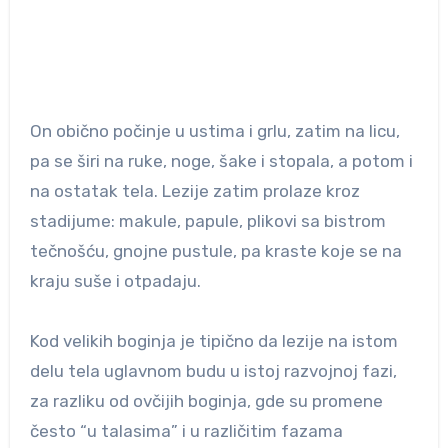
On obično počinje u ustima i grlu, zatim na licu,
pa se širi na ruke, noge, šake i stopala, a potom i
na ostatak tela. Lezije zatim prolaze kroz
stadijume: makule, papule, plikovi sa bistrom
tečnošću, gnojne pustule, pa kraste koje se na
kraju suše i otpadaju.
Kod velikih boginja je tipično da lezije na istom
delu tela uglavnom budu u istoj razvojnoj fazi,
za razliku od ovčijih boginja, gde su promene
često “u talasima” i u različitim fazama