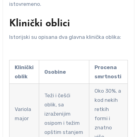
istovremeno.
Klinički oblici
Istorijski su opisana dva glavna klinička oblika:
Klinički
Procena
Osobine
oblik
smrtnosti
Oko 30%, a
Teži i češći
kod nekih
oblik, sa
Variola
retkih
izraženijim
major
formi i
osipom i težim
znatno
opštim stanjem
više