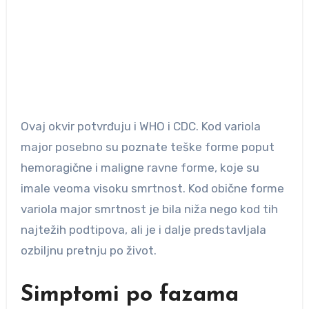
Ovaj okvir potvrđuju i WHO i CDC. Kod variola
major posebno su poznate teške forme poput
hemoragične i maligne ravne forme, koje su
imale veoma visoku smrtnost. Kod obične forme
variola major smrtnost je bila niža nego kod tih
najtežih podtipova, ali je i dalje predstavljala
ozbiljnu pretnju po život.
Simptomi po fazama