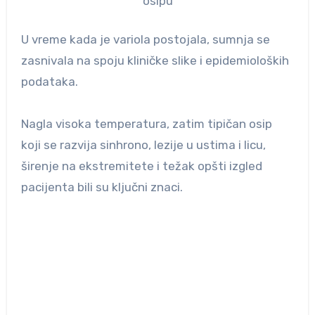
osipu
U vreme kada je variola postojala, sumnja se
zasnivala na spoju kliničke slike i epidemioloških
podataka.
Nagla visoka temperatura, zatim tipičan osip
koji se razvija sinhrono, lezije u ustima i licu,
širenje na ekstremitete i težak opšti izgled
pacijenta bili su ključni znaci.