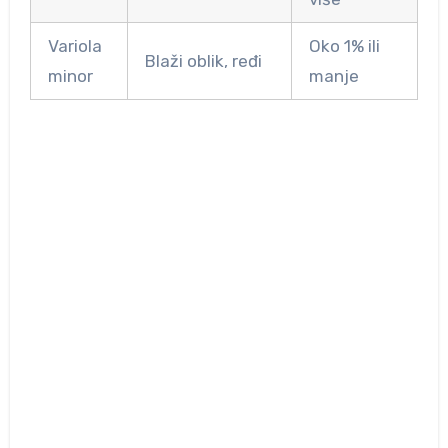
Variola
Oko 1% ili
Blaži oblik, ređi
minor
manje