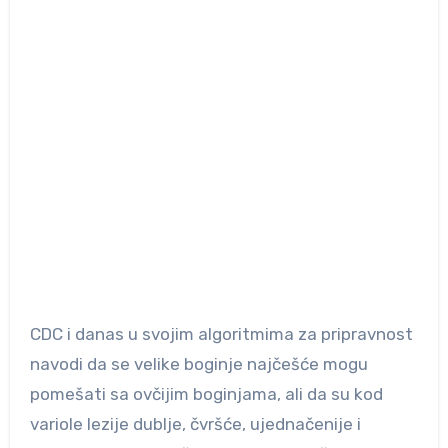
CDC i danas u svojim algoritmima za pripravnost
navodi da se velike boginje najčešće mogu
pomešati sa ovčijim boginjama, ali da su kod
variole lezije dublje, čvršće, ujednačenije i