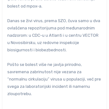
bolest od mpox-a.
Danas se živi virus, prema SZO, čuva samo u dva
ovlašćena repozitorijuma pod međunarodnim
nadzorom: u CDC-u u Atlanti i u centru VECTOR
u Novosibirsku, uz redovne inspekcije
biosigurnosti i biobezbednosti.
Pošto se bolest više ne javlja prirodno,
savremena zabrinutost nije vezana za
“normalnu cirkulaciju” virusa u populaciji, već pre
svega za laboratorijski incident ili namernu
zloupotrebu.