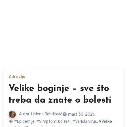
Zdravlje
Velike boginje – sve što
treba da znate o bolesti
Autor
Helena Dobrilović
mart 30, 2026
#Epidemije
,
#Simptomi bolesti
,
#Variola virus
,
#Velike