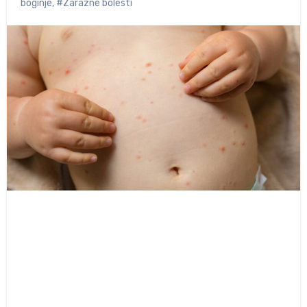
boginje
,
#Zarazne bolesti