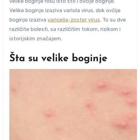
velike boginje nisu isto što i ovčije boginje.
Velike boginje izaziva variola virus, dok ovčije
boginje izaziva
varicella-zoster virus
. To su dve
različite bolesti, sa različitim tokom, rizikom i
istorijskim značajem.
Šta su velike boginje