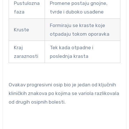
Pustulozna
Promene postaju gnojne,
faza
tvrde i duboko usađene
Formiraju se kraste koje
Kruste
otpadaju tokom oporavka
Kraj
Tek kada otpadne i
zaraznosti
poslednja krasta
Ovakav progresivni osip bio je jedan od ključnih
kliničkih znakova po kojima se variola razlikovala
od drugih osipnih bolesti.