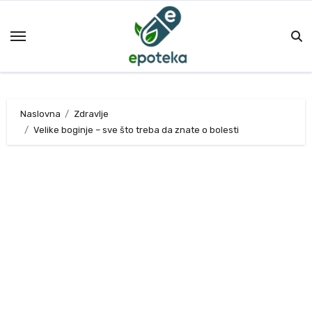
Skip
to
content
Naslovna
Zdravlje
Velike boginje – sve što treba da znate o bolesti