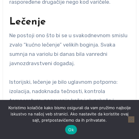
raspoređene drugačije nego kod varičele.
Lečenje
Ne postoji ono što bi se u svakodnevnom smislu
zvalo “kućno lečenje” velikih boginja. Svaka
sumnja na variolu bi danas bila vanredni
javnozdravstveni događaj.
Istorijski, lečenje je bilo uglavnom potporno:
izolacija, nadoknada tečnosti, kontrola
temperature, negovanje kože i sluzokoža i
Koristimo kolačiće kako bismo osigurali da vam pružimo najbolje
zbrinjavanje komplikacija.
iskustvo na našoj veb stranici. Ako nastavite da koristite ovaj
sajt, pretpostavićemo da ih prihvatate.
Danas postoje i savremene medicinske
Ok
protivmere razvijane za slučaj vanredne