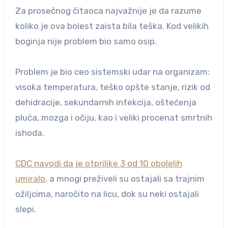
Za prosečnog čitaoca najvažnije je da razume
koliko je ova bolest zaista bila teška. Kod velikih
boginja nije problem bio samo osip.
Problem je bio ceo sistemski udar na organizam:
visoka temperatura, teško opšte stanje, rizik od
dehidracije, sekundarnih infekcija, oštećenja
pluća, mozga i očiju, kao i veliki procenat smrtnih
ishoda.
CDC navodi da je otprilike 3 od 10 obolelih
umiralo
, a mnogi preživeli su ostajali sa trajnim
ožiljcima, naročito na licu, dok su neki ostajali
slepi.