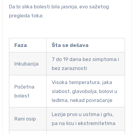
Da bi slika bolesti bila jasnija, evo sažetog
pregleda toka:
Faza
Šta se dešava
7 do 19 dana bez simptoma i
Inkubacija
bez zaraznosti
Visoka temperatura, jaka
Početna
slabost, glavobolja, bolovi u
bolest
leđima, nekad povraćanje
Lezije prvo u ustima i grlu,
Rani osip
pa na licu i ekstremitetima