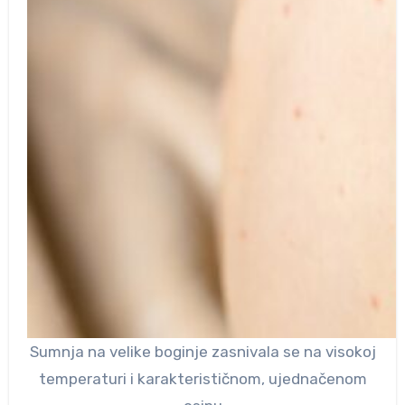
Sumnja na velike boginje zasnivala se na visokoj
temperaturi i karakterističnom, ujednačenom