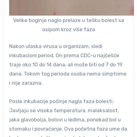
Velike boginje naglo prelaze u tešku bolest sa
osipom kroz više faza
Nakon ulaska virusa u organizam, sledi
inkubacioni period. On prema CDC-u najčešće
traje oko 10 do 14 dana, ali može biti od 7 do 19
dana. Tokom tog perioda osoba nema simptome
i nije zarazna.
Posle inkubacije počinje nagla faza bolesti.
Javljaju se visoka temperatura, malaksalost,
jaka glavobolja, bolovi u leđima, ponekad bol u
stomaku i povraćanje. Ova početna faza ume da