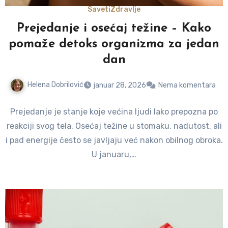
Saveti
Zdravlje
Prejedanje i osećaj težine – Kako
pomaže detoks organizma za jedan
dan
Helena Dobrilović
januar 28, 2026
Nema komentara
Prejedanje je stanje koje većina ljudi lako prepozna po
reakciji svog tela. Osećaj težine u stomaku, nadutost, ali
i pad energije često se javljaju već nakon obilnog obroka.
U januaru,…