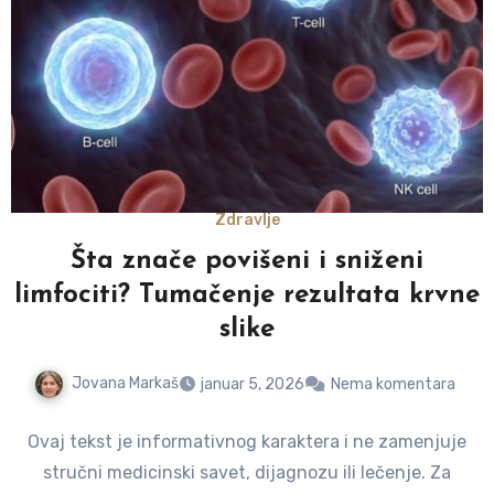
Zdravlje
Šta znače povišeni i sniženi
limfociti? Tumačenje rezultata krvne
slike
Jovana Markaš
januar 5, 2026
Nema komentara
Ovaj tekst je informativnog karaktera i ne zamenjuje
stručni medicinski savet, dijagnozu ili lečenje. Za