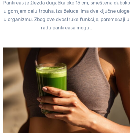
Pankreas je žlezda dugačka oko 15 cm, smeštena duboko
u gornjem delu trbuha, iza želuca. Ima dve ključne uloge
u organizmu: Zbog ove dvostruke funkcije, poremećaji u
radu pankreasa mogu…