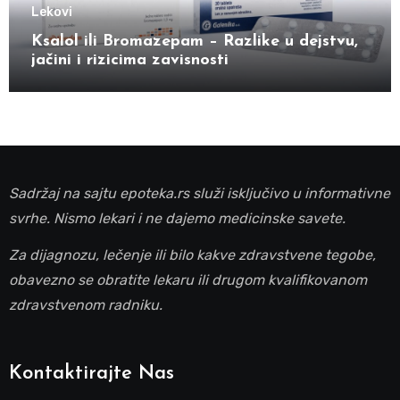
Lekovi
Ksalol ili Bromazepam – Razlike u dejstvu,
jačini i rizicima zavisnosti
Sadržaj na sajtu epoteka.rs služi isključivo u informativne
svrhe. Nismo lekari i ne dajemo medicinske savete.
Za dijagnozu, lečenje ili bilo kakve zdravstvene tegobe,
obavezno se obratite lekaru ili drugom kvalifikovanom
zdravstvenom radniku.
Kontaktirajte Nas