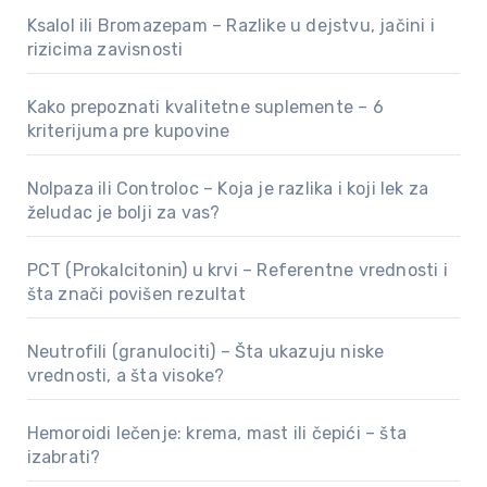
Ksalol ili Bromazepam – Razlike u dejstvu, jačini i
rizicima zavisnosti
Kako prepoznati kvalitetne suplemente – 6
kriterijuma pre kupovine
Nolpaza ili Controloc – Koja je razlika i koji lek za
želudac je bolji za vas?
PCT (Prokalcitonin) u krvi – Referentne vrednosti i
šta znači povišen rezultat
Neutrofili (granulociti) – Šta ukazuju niske
vrednosti, a šta visoke?
Hemoroidi lečenje: krema, mast ili čepići – šta
izabrati?