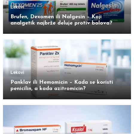
Lekovi
Brufen, Dexomen ili Nalgesin – Koji
analgetik najbrže deluje protiv bolova?
Lekovi
Panklav ili Hemomicin – Kada se koristi
penicilin, a kada azitromicin?