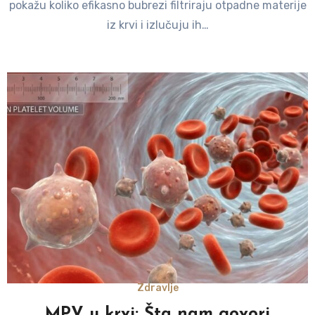
pokažu koliko efikasno bubrezi filtriraju otpadne materije
iz krvi i izlučuju ih…
Zdravlje
MPV u krvi: Šta nam govori