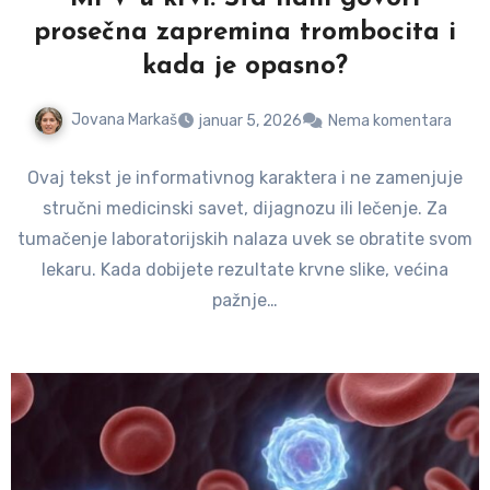
prosečna zapremina trombocita i
kada je opasno?
Jovana Markaš
januar 5, 2026
Nema komentara
Ovaj tekst je informativnog karaktera i ne zamenjuje
stručni medicinski savet, dijagnozu ili lečenje. Za
tumačenje laboratorijskih nalaza uvek se obratite svom
lekaru. Kada dobijete rezultate krvne slike, većina
pažnje…