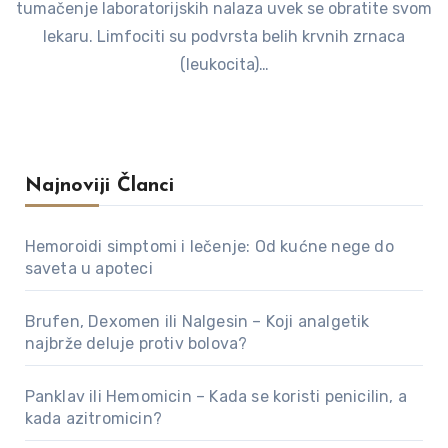
tumačenje laboratorijskih nalaza uvek se obratite svom
lekaru. Limfociti su podvrsta belih krvnih zrnaca
(leukocita)…
Najnoviji Članci
Hemoroidi simptomi i lečenje: Od kućne nege do
saveta u apoteci
Brufen, Dexomen ili Nalgesin – Koji analgetik
najbrže deluje protiv bolova?
Panklav ili Hemomicin – Kada se koristi penicilin, a
kada azitromicin?