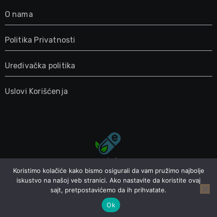
O nama
Politika Privatnosti
Uređivačka politika
Uslovi Korišćenja
Koristimo kolačiće kako bismo osigurali da vam pružimo najbolje
Epoteka
iskustvo na našoj veb stranici. Ako nastavite da koristite ovaj
sajt, pretpostavićemo da ih prihvatate.
Zdravlje, život i korisni saveti
Ok