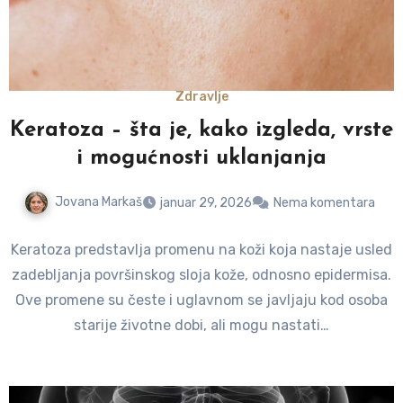
Zdravlje
Keratoza – šta je, kako izgleda, vrste
i mogućnosti uklanjanja
Jovana Markaš
januar 29, 2026
Nema komentara
Keratoza predstavlja promenu na koži koja nastaje usled
zadebljanja površinskog sloja kože, odnosno epidermisa.
Ove promene su česte i uglavnom se javljaju kod osoba
starije životne dobi, ali mogu nastati…