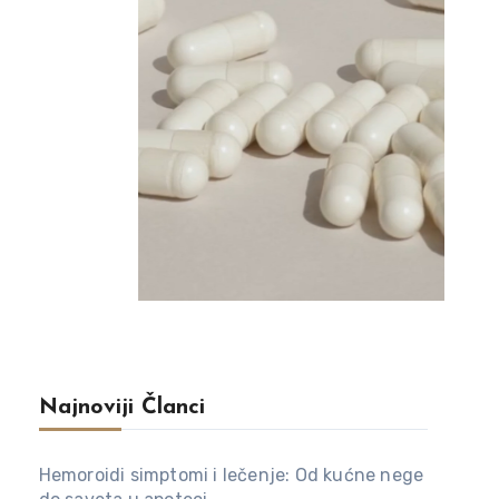
– 6 kriterijuma pre
2026
Nema komentara
Najnoviji Članci
Hemoroidi simptomi i lečenje: Od kućne nege