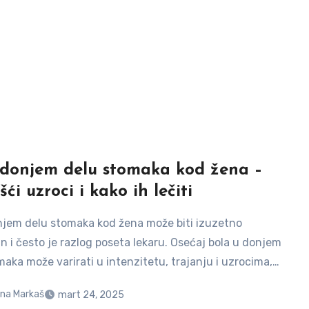
 donjem delu stomaka kod žena –
ći uzroci i kako ih lečiti
njem delu stomaka kod žena može biti izuzetno
n i često je razlog poseta lekaru. Osećaj bola u donjem
maka može varirati u intenzitetu, trajanju i uzrocima,…
na Markaš
mart 24, 2025