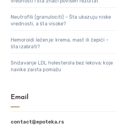
vrednosti i šta znači povišen rezultat
Neutrofili (granulociti) – Šta ukazuju niske
vrednosti, a šta visoke?
Hemoroidi lečenje: krema, mast ili čepići –
šta izabrati?
Snižavanje LDL holesterola bez lekova: koje
navike zaista pomažu
Email
contact@epoteka.rs