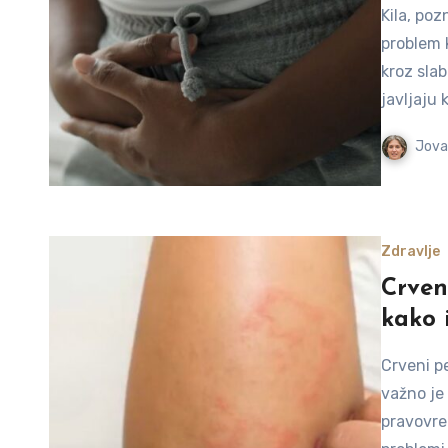
Kila, poz
problem k
kroz sla
javljaju 
Jova
Zdravlje
Crven
kako i
Crveni p
važno je
pravovre