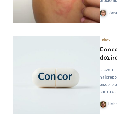
problemi
Jova
Lekovi
Conco
dozira
U svetu 
najprepo
bisoprolo
spektru 
Helen