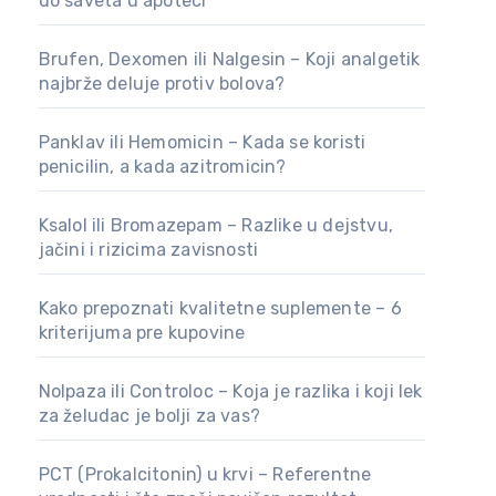
do saveta u apoteci
Brufen, Dexomen ili Nalgesin – Koji analgetik
najbrže deluje protiv bolova?
Panklav ili Hemomicin – Kada se koristi
penicilin, a kada azitromicin?
Ksalol ili Bromazepam – Razlike u dejstvu,
jačini i rizicima zavisnosti
Kako prepoznati kvalitetne suplemente – 6
kriterijuma pre kupovine
Nolpaza ili Controloc – Koja je razlika i koji lek
za želudac je bolji za vas?
PCT (Prokalcitonin) u krvi – Referentne