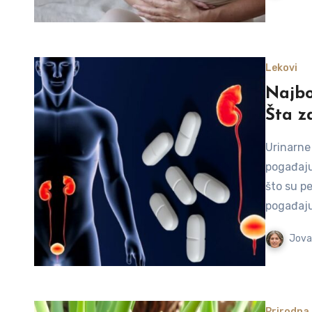
Lekovi
Najbo
Šta z
Urinarne 
pogađaju
što su p
pogađaju 
Jova
Prirodna