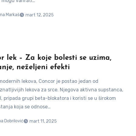
, mogu varirati…
na Markaš
mart 12, 2025
r lek – Za koje bolesti se uzima,
nje, neželjeni efekti
modernih lekova, Concor je postao jedan od
znatljivijih lekova za srce. Njegova aktivna supstanca,
l, pripada grupi beta-blokatora i koristi se u širokom
stanja koja se odnose…
a Dobrilović
mart 11, 2025