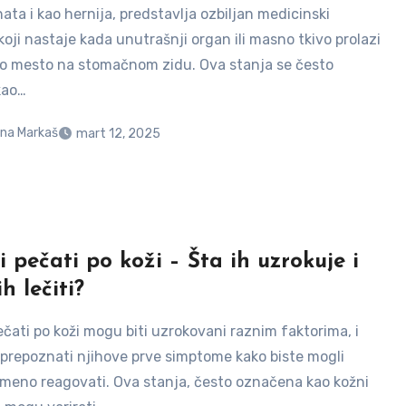
nata i kao hernija, predstavlja ozbiljan medicinski
oji nastaje kada unutrašnji organ ili masno tkivo prolazi
bo mesto na stomačnom zidu. Ova stanja se često
kao…
na Markaš
mart 12, 2025
i pečati po koži – Šta ih uzrokuje i
h lečiti?
ečati po koži mogu biti uzrokovani raznim faktorima, i
 prepoznati njihove prve simptome kako biste mogli
meno reagovati. Ova stanja, često označena kao kožni