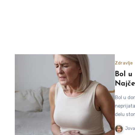
Zdravlje
Bol u
Najčeš
Bol u do
neprijata
delu sto
Jova