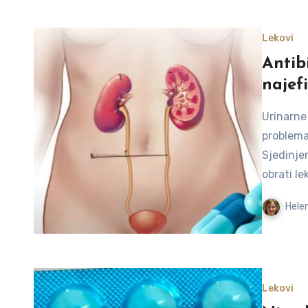
Lekovi
Antibi
najefi
Urinarne
problema
Sjedinje
obrati l
Helen
Lekovi