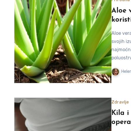
Aloe v
korist
Aloe vera
svojih i
najmoćnij
poluostr
Helen
Zdravlje
Kila 
operac