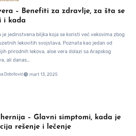
era – Benefiti za zdravlje, za šta se
i i kada
 je jedinstvena biljka koja se koristi već vekovima zbog
zuzetnih lekovitih svojstava. Poznata kao jedan od
ih prirodnih lekova, aloe vera dolazi sa Arapskog
va, ali danas…
a Dobrilović
mart 13, 2025
i hernija – Glavni simptomi, kada je
ija rešenje i lečenje