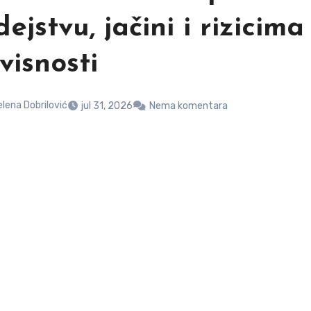
suplemente 
kupovine
Helena Dobrilović
jul 29, 