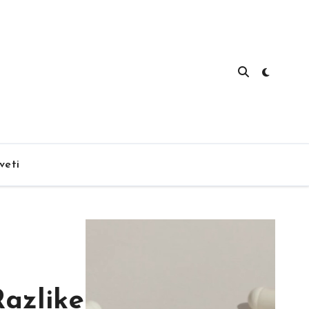
veti
znati kvalitetne