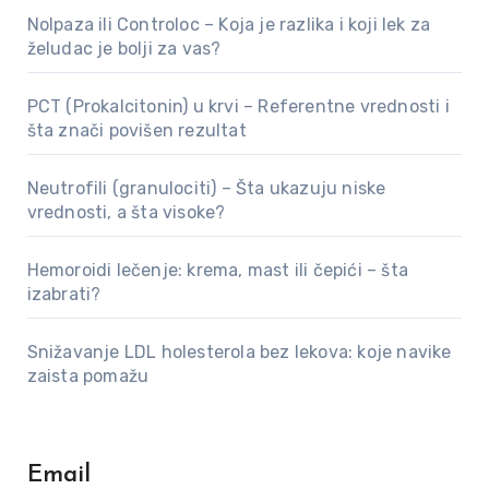
Nolpaza ili Controloc – Koja je razlika i koji lek za
želudac je bolji za vas?
PCT (Prokalcitonin) u krvi – Referentne vrednosti i
šta znači povišen rezultat
Neutrofili (granulociti) – Šta ukazuju niske
vrednosti, a šta visoke?
Hemoroidi lečenje: krema, mast ili čepići – šta
izabrati?
Snižavanje LDL holesterola bez lekova: koje navike
zaista pomažu
Email