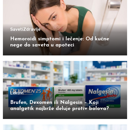
Saveti
Zdravlje
Hemoroidi simptomi i lečenje: Od kućne
nege do saveta u apoteci
Lekovi
Brufen, Dexomen ili Nalgesin – Koji
analgetik najbrže deluje protiv bolova?