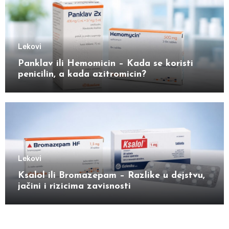
Lekovi
Panklav ili Hemomicin – Kada se koristi
penicilin, a kada azitromicin?
Lekovi
Ksalol ili Bromazepam – Razlike u dejstvu,
jačini i rizicima zavisnosti