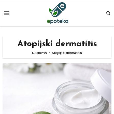
Skip
to
content
Atopijski dermatitis
Naslovna
Atopijski dermatitis