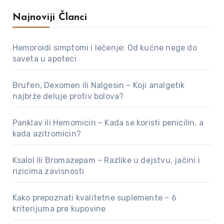
Najnoviji Članci
Hemoroidi simptomi i lečenje: Od kućne nege do
saveta u apoteci
Brufen, Dexomen ili Nalgesin – Koji analgetik
najbrže deluje protiv bolova?
Panklav ili Hemomicin – Kada se koristi penicilin, a
kada azitromicin?
Ksalol ili Bromazepam – Razlike u dejstvu, jačini i
rizicima zavisnosti
Kako prepoznati kvalitetne suplemente – 6
kriterijuma pre kupovine